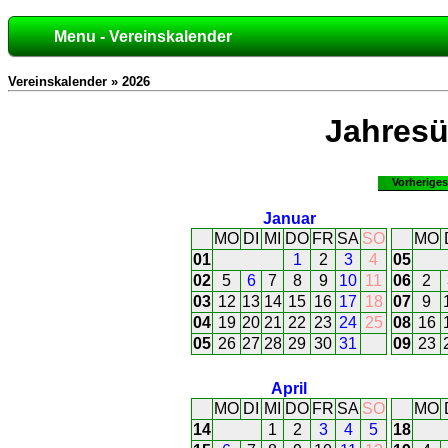
Menu - Vereinskalender
Vereinskalender » 2026
Jahresü
Vorheriges
Januar
MO
DI
MI
DO
FR
SA
SO
MO
01
1
2
3
4
05
02
5
6
7
8
9
10
11
06
2
03
12
13
14
15
16
17
18
07
9
04
19
20
21
22
23
24
25
08
16
05
26
27
28
29
30
31
09
23
April
MO
DI
MI
DO
FR
SA
SO
MO
14
1
2
3
4
5
18