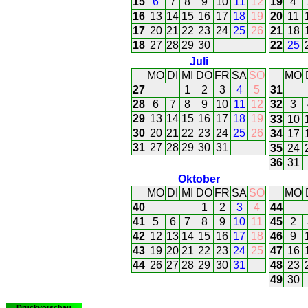
15
6
7
8
9
10
11
12
19
4
16
13
14
15
16
17
18
19
20
11
17
20
21
22
23
24
25
26
21
18
18
27
28
29
30
22
25
Juli
MO
DI
MI
DO
FR
SA
SO
MO
27
1
2
3
4
5
31
28
6
7
8
9
10
11
12
32
3
29
13
14
15
16
17
18
19
33
10
30
20
21
22
23
24
25
26
34
17
31
27
28
29
30
31
35
24
36
31
Oktober
MO
DI
MI
DO
FR
SA
SO
MO
40
1
2
3
4
44
41
5
6
7
8
9
10
11
45
2
42
12
13
14
15
16
17
18
46
9
43
19
20
21
22
23
24
25
47
16
44
26
27
28
29
30
31
48
23
49
30
Druckvorschau