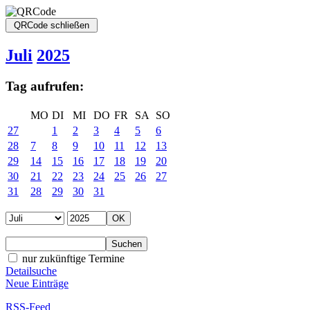
Juli
2025
Tag aufrufen:
MO
DI
MI
DO
FR
SA
SO
27
1
2
3
4
5
6
28
7
8
9
10
11
12
13
29
14
15
16
17
18
19
20
30
21
22
23
24
25
26
27
31
28
29
30
31
nur zukünftige Termine
Detailsuche
Neue Einträge
RSS-Feed