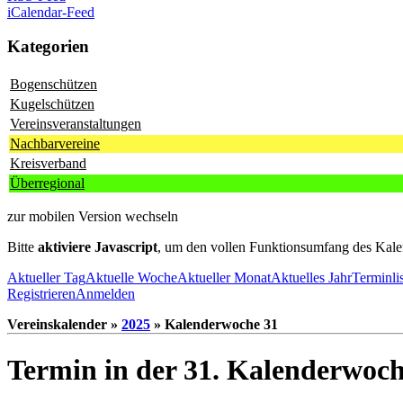
iCalendar-Feed
Kategorien
Bogenschützen
Kugelschützen
Vereinsveranstaltungen
Nachbarvereine
Kreisverband
Überregional
zur mobilen Version wechseln
Bitte
aktiviere Javascript
, um den vollen Funktionsumfang des Kale
Aktueller Tag
Aktuelle Woche
Aktueller Monat
Aktuelles Jahr
Terminli
Registrieren
Anmelden
Vereinskalender »
2025
» Kalenderwoche 31
Termin in der 31. Kalenderwoc