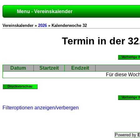
Menu - Vereinskalender
Vereinskalender »
2026
» Kalenderwoche 32
Termin in der 3
Vorherige 
Datum
Startzeit
Endzeit
Für diese Woch
Druckvorschau
Vorherige 
Filteroptionen anzeigen/verbergen
Powered by
E