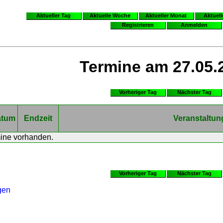
Aktueller Tag
Aktuelle Woche
Aktueller Monat
Aktuell
Registrieren
Anmelden
Termine am 27.05.
Vorheriger Tag
Nächster Tag
atum
Endzeit
Veranstaltun
mine vorhanden.
Vorheriger Tag
Nächster Tag
gen