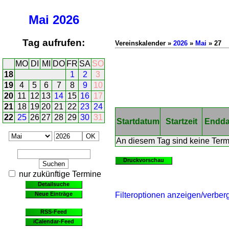
Mai
2026
Tag aufrufen:
Vereinskalender »
2026
»
Mai
» 27
MO
DI
MI
DO
FR
SA
SO
18
1
2
3
19
4
5
6
7
8
9
10
20
11
12
13
14
15
16
17
21
18
19
20
21
22
23
24
22
25
26
27
28
29
30
31
Startdatum
Startzeit
Endd
An diesem Tag sind keine Ter
Druckvorschau
nur zukünftige Termine
Detailsuche
Neue Einträge
Filteroptionen anzeigen/verber
RSS-Feed
iCalendar-Feed