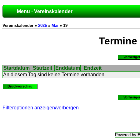
Menu - Vereinskalender
Vereinskalender »
2026
»
Mai
» 19
Termine
Vorherige
Startdatum
Startzeit
Enddatum
Endzeit
An diesem Tag sind keine Termine vorhanden.
Druckvorschau
Vorherige
Filteroptionen anzeigen/verbergen
Powered by
E