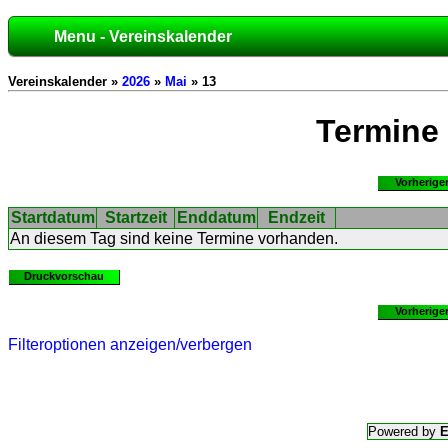
Menu - Vereinskalender
Vereinskalender »
2026
»
Mai
» 13
Termine
Vorherige
Startdatum
Startzeit
Enddatum
Endzeit
An diesem Tag sind keine Termine vorhanden.
Druckvorschau
Vorherige
Filteroptionen anzeigen/verbergen
Powered by
E