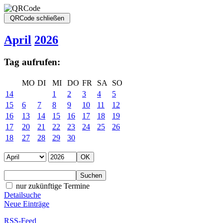
April
2026
Tag aufrufen:
MO
DI
MI
DO
FR
SA
SO
14
1
2
3
4
5
15
6
7
8
9
10
11
12
16
13
14
15
16
17
18
19
17
20
21
22
23
24
25
26
18
27
28
29
30
nur zukünftige Termine
Detailsuche
Neue Einträge
RSS-Feed