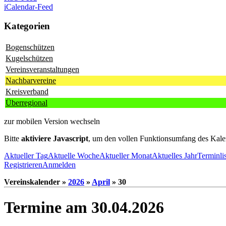
iCalendar-Feed
Kategorien
Bogenschützen
Kugelschützen
Vereinsveranstaltungen
Nachbarvereine
Kreisverband
Überregional
zur mobilen Version wechseln
Bitte
aktiviere Javascript
, um den vollen Funktionsumfang des Kale
Aktueller Tag
Aktuelle Woche
Aktueller Monat
Aktuelles Jahr
Terminli
Registrieren
Anmelden
Vereinskalender »
2026
»
April
» 30
Termine am 30.04.2026