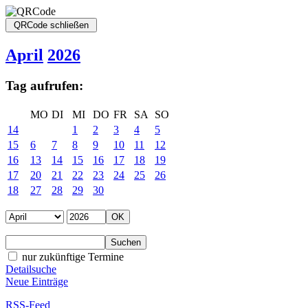
April
2026
Tag aufrufen:
MO
DI
MI
DO
FR
SA
SO
14
1
2
3
4
5
15
6
7
8
9
10
11
12
16
13
14
15
16
17
18
19
17
20
21
22
23
24
25
26
18
27
28
29
30
nur zukünftige Termine
Detailsuche
Neue Einträge
RSS-Feed