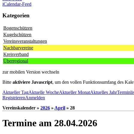
iCalendar-Feed
Kategorien
Bogenschützen
Kugelschützen
Vereinsveranstaltungen
Nachbarvereine
Kreisverband
Überregional
zur mobilen Version wechseln
Bitte
aktiviere Javascript
, um den vollen Funktionsumfang des Kale
Aktueller Tag
Aktuelle Woche
Aktueller Monat
Aktuelles Jahr
Terminli
Registrieren
Anmelden
Vereinskalender »
2026
»
April
» 28
Termine am 28.04.2026