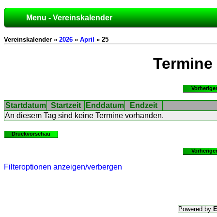
Menu - Vereinskalender
Vereinskalender »
2026
»
April
» 25
Termine
Vorherige
Startdatum
Startzeit
Enddatum
Endzeit
An diesem Tag sind keine Termine vorhanden.
Druckvorschau
Vorherige
Filteroptionen anzeigen/verbergen
Powered by
E