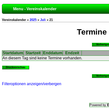
Menu - Vereinskalender
Vereinskalender »
2025
»
Juli
» 21
Termine
Vorherige
Startdatum
Startzeit
Enddatum
Endzeit
An diesem Tag sind keine Termine vorhanden.
Druckvorschau
Vorherige
Filteroptionen anzeigen/verbergen
Powered by
E